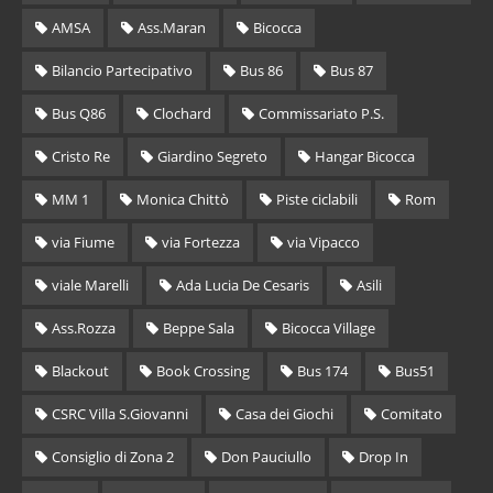
AMSA
Ass.Maran
Bicocca
Bilancio Partecipativo
Bus 86
Bus 87
Bus Q86
Clochard
Commissariato P.S.
Cristo Re
Giardino Segreto
Hangar Bicocca
MM 1
Monica Chittò
Piste ciclabili
Rom
via Fiume
via Fortezza
via Vipacco
viale Marelli
Ada Lucia De Cesaris
Asili
Ass.Rozza
Beppe Sala
Bicocca Village
Blackout
Book Crossing
Bus 174
Bus51
CSRC Villa S.Giovanni
Casa dei Giochi
Comitato
Consiglio di Zona 2
Don Pauciullo
Drop In