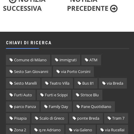
SUCCESSIVA
PRECEDENTE
CHIAVI DI RICERCA
Comune di Milano
immigrati
ATM
Sesto San Giovanni
via Porto Corsini
Sesto Marelli
Teatro Villa
Bus 81
via Breda
Furti Auto
Furti e Scippi
Strisce Blu
parco Panza
Family Day
Pane Quotidiano
Pisapia
Scalo di Greco
ponte Breda
Tram 7
Zona 2
q.re Adriano
via Galeno
via Rucellai