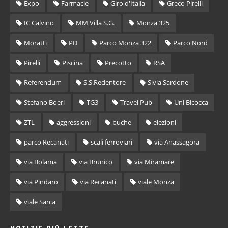
Expo
Farmacie
Giro d'Italia
Greco Pirelli
IC Calvino
MM Villa S.G.
Monza 325
Moratti
PD
Parco Monza 322
Parco Nord
Pirelli
Piscina
Precotto
RSA
Referendum
S.S.Redentore
Sivia Sardone
Stefano Boeri
TG3
Travel Pub
Uni Bicocca
ZTL
aggressioni
buche
elezioni
parco Recanati
scali ferroviari
via Anassagora
via Bolama
via Brunico
via Miramare
via Pindaro
via Recanati
viale Monza
viale Sarca